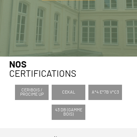
NOS
CERTIFICATIONS
CERIBOIS /
CEKAL
A*4 E*7B V*C3
PROCIME UP
43 DB (GAMME
BOIS)