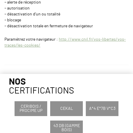
– alerte de réception
– autorisation
– désactivation d’un ou totalité
– blocage
– désactivation totale en fermeture de navigateur
Paramétrez votre navigateur :
http://www.cnil.fr/vos-libertes/vos-
traces/les-cookies/
NOS
CERTIFICATIONS
CERIBOIS /
CEKAL
A*4 E*7B V*C3
PROCIME UP
43 DB (GAMME
BOIS)