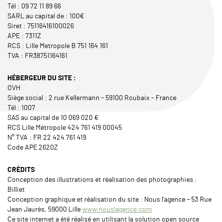
Tél : 09 72 11 89 66
SARL au capital de : 100€
Siret : 75116416100026
APE : 7311Z
RCS : Lille Metropole B 751 164 161
TVA : FR38751164161
HÉBERGEUR DU SITE :
OVH
Siège social : 2 rue Kellermann – 59100 Roubaix – France
Tél : 1007
SAS au capital de 10 069 020 €
RCS Lille Métropole 424 761 419 00045
N° TVA : FR 22 424 761 419
Code APE 2620Z
CRÉDITS
Conception des illustrations et réalisation des photographies :
Billiet
Conception graphique et réalisation du site : Nous l’agence – 53 Rue
Jean Jaurès, 59000 Lille
www.nouslagence.com
Ce site internet a été réalisé en utilisant la solution open source